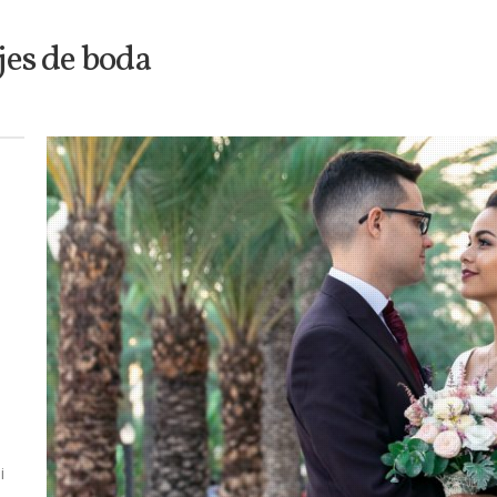
jes de boda
i