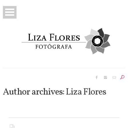
Prebodas
Bodas
Author archives:
Liza Flores
Reportajes
Famosos