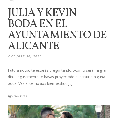
JULIA Y KEVIN -
BODA EN EL
AYUNTAMIENTO DE
ALICANTE
OCTUBRE 30, 2020
Futura novia, te estarás preguntando: ¿cómo será mi gran
día? Seguramente te hayas proyectado al asistir a alguna
boda. Ves a los novios bien vestido[...]
by Liza Flores